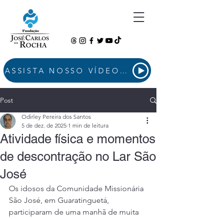
ASSISTA NOSSO VÍDEO INSTITUCIONAL
Post
Odirley Pereira dos Santos
5 de dez. de 2025
1 min de leitura
Atividade física e momentos
de descontração no Lar São
José
Os idosos da Comunidade Missionária 
São José, em Guaratinguetá, 
participaram de uma manhã de muita 