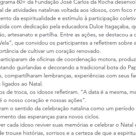
grama 60+ da Fundação José Carlos da Rocha desenvo
 de atividades natalinas voltada aos idosos, com foco 
ento da espiritualidade e estímulo à participação coletiv
nduzida com dedicação pela educadora Dulce Itagaçaba, 
, artesanato e partilha. Entre as ações, se destacou a 
Vela”, que convidou os participantes a refletirem sobre a
portância de cultivar um coração renovado.
rticiparam de oficinas de coordenação motora, produzi
ntando guirlandas e decorando a tradicional bota do Pap
s, compartilharam lembranças, experiências com seus fam
 ligados ao Natal.
de troca, os idosos refletiram. “A data é a mesma, ma
é o nosso coração e nossas ações”.
çaram o sentido da celebração natalina como um período
ecimento das esperanças para novos ciclos.
ver cada idoso reviver suas memórias e celebrar o Natal 
de trouxe histórias, sorrisos e a certeza de que a espiritu