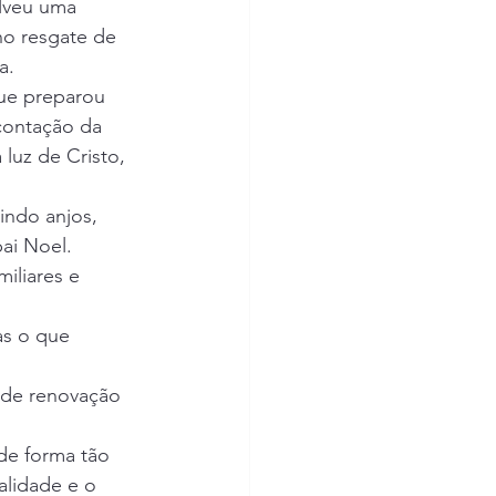
lveu uma 
no resgate de 
a.
que preparou 
contação da 
 luz de Cristo, 
ndo anjos, 
ai Noel. 
iliares e 
s o que 
 de renovação 
de forma tão 
alidade e o 