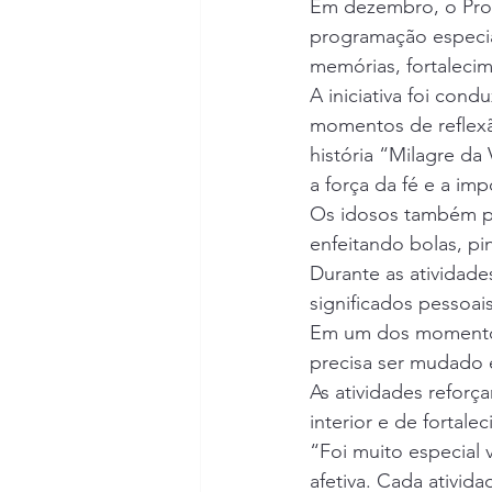
Em dezembro, o Pro
programação especial
memórias, fortalecim
A iniciativa foi co
momentos de reflexão
história “Milagre da 
a força da fé e a im
Os idosos também pa
enfeitando bolas, pi
Durante as atividade
significados pessoais
Em um dos momentos 
precisa ser mudado 
As atividades refor
interior e de fortal
“Foi muito especial 
afetiva. Cada ativida