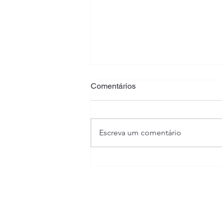
Comentários
Escreva um comentário
Oficina de pintura em caixa
promove aprendizado e
desenvolvimento de novas
habilidades