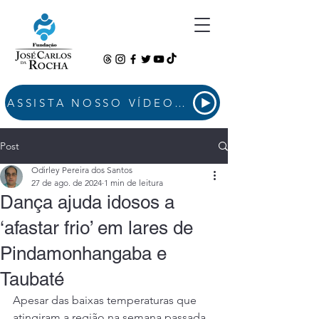
ASSISTA NOSSO VÍDEO INSTITUCIONAL
Post
Odirley Pereira dos Santos
27 de ago. de 2024
1 min de leitura
Dança ajuda idosos a
‘afastar frio’ em lares de
Pindamonhangaba e
Taubaté
Apesar das baixas temperaturas que 
atingiram a região na semana passada, 