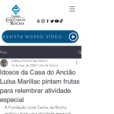
ASSISTA NOSSO VÍDEO INSTITUCIONAL
Post
Odirley Pereira dos Santos
15 de mai. de 2025
1 min de leitura
Idosos da Casa do Ancião
Luísa Marillac pintam frutas
para relembrar atividade
especial
A Fundação José Carlos da Rocha 
realizou mais uma atividade especial 